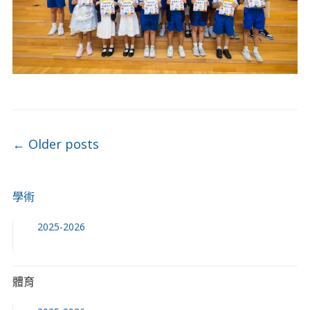
Post navigation
←
Older posts
學術
2025-2026
體育