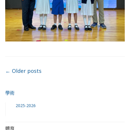
Post navigation
←
Older posts
學術
2025-2026
體育