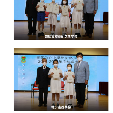
鄧欽文校長紀念獎學金
林少南獎學金