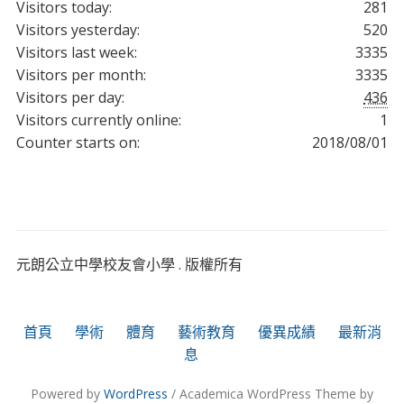
Visitors today:
281
Visitors yesterday:
520
Visitors last week:
3335
Visitors per month:
3335
Visitors per day:
436
Visitors currently online:
1
Counter starts on:
2018/08/01
元朗公立中學校友會小學 . 版權所有
首頁
學術
體育
藝術教育
優異成績
最新消
息
Powered by
WordPress
/ Academica WordPress Theme by