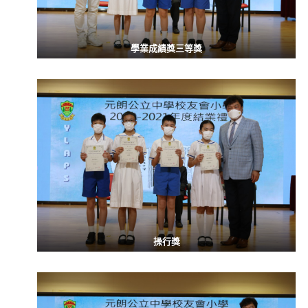
學業成績獎三等獎
操行獎