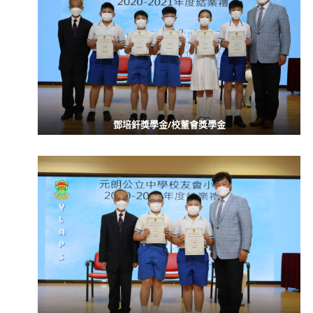
鄧培釬獎學金/校董會獎學金