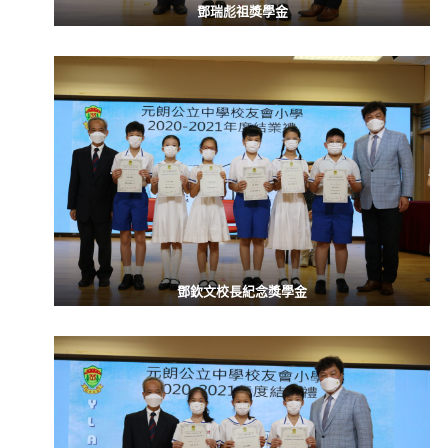
鄧瑞彪祖獎學金
鄧欽文校長紀念獎學金