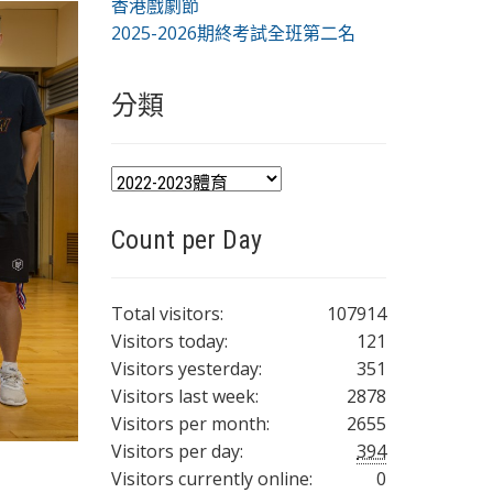
香港戲劇節
2025-2026期終考試全班第二名
分類
分
類
Count per Day
Total visitors:
107914
Visitors today:
121
Visitors yesterday:
351
Visitors last week:
2878
Visitors per month:
2655
Visitors per day:
394
Visitors currently online:
0