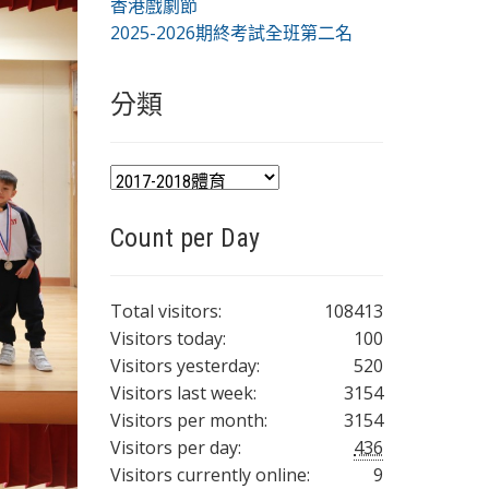
香港戲劇節
2025-2026期終考試全班第二名
分類
分
類
Count per Day
Total visitors:
108413
Visitors today:
100
Visitors yesterday:
520
Visitors last week:
3154
Visitors per month:
3154
Visitors per day:
436
Visitors currently online:
9