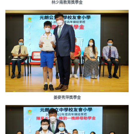
林少南教育獎學金
姜麥秀萍獎學金