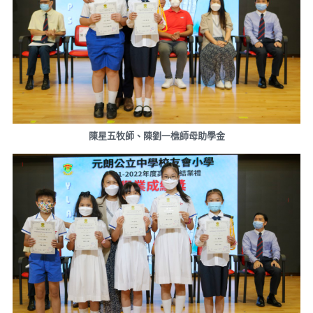
陳星五牧師、陳劉一樵師母助學金