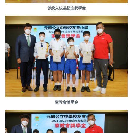
鄧欽文校長紀念獎學金
家教會獎學金