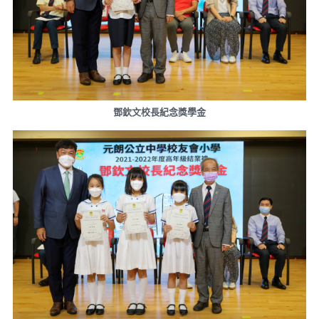
鄧欽文校長紀念獎學金