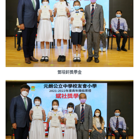
鄧培釬獎學金