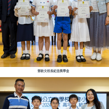
鄧欽文校長紀念獎學金