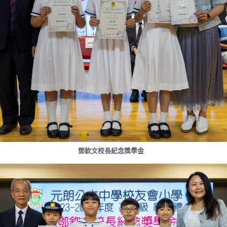
鄧欽文校長紀念獎學金