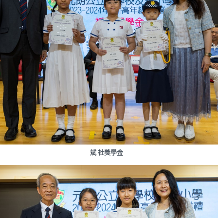
斌 社獎學金