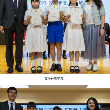
鄧培釬獎學金