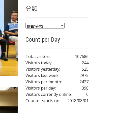
分類
分
類
Count per Day
Total visitors:
107686
Visitors today:
244
Visitors yesterday:
525
Visitors last week:
2975
Visitors per month:
2427
Visitors per day:
390
Visitors currently online:
0
Counter starts on:
2018/08/01