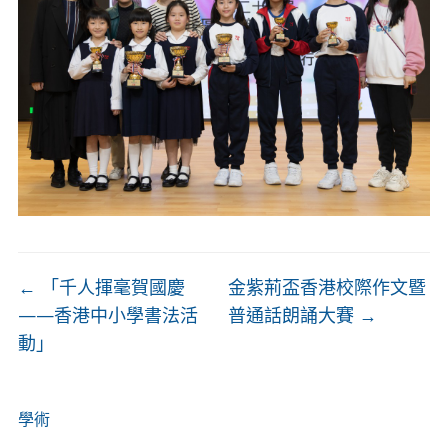
←
「千人揮毫賀國慶
金紫荊盃香港校際作文暨
——香港中小學書法活
普通話朗誦大賽
→
動」
學術