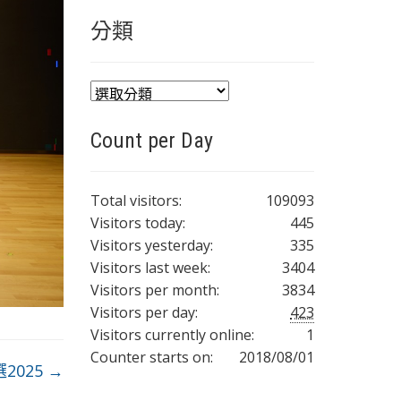
分類
分
類
Count per Day
Total visitors:
109093
Visitors today:
445
Visitors yesterday:
335
Visitors last week:
3404
Visitors per month:
3834
Visitors per day:
423
Visitors currently online:
1
Counter starts on:
2018/08/01
2025
→