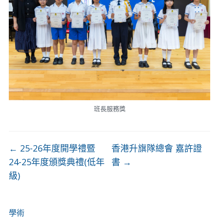
班長服務獎
←
25-26年度開學禮暨
香港升旗隊總會 嘉許證
24-25年度頒獎典禮(低年
書
→
級)
學術