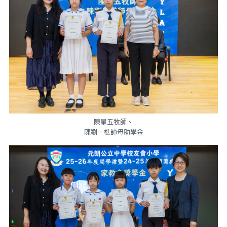
陳星五牧師、
陳劉一樵師母助學金