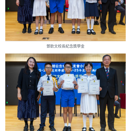
鄧欽文校長紀念獎學金