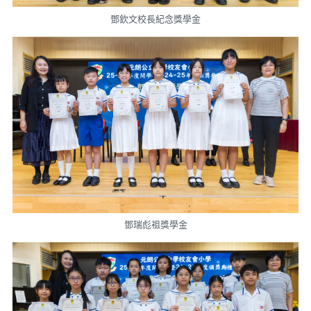
鄧欽文校長紀念獎學金
鄧瑞彪祖獎學金