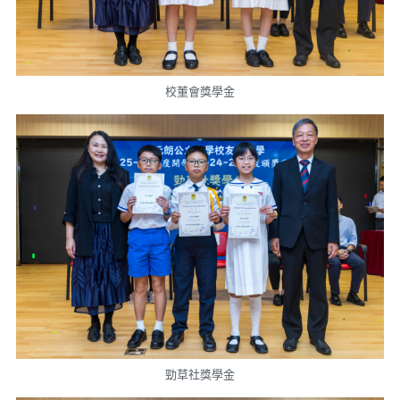
校董會獎學金
勁草社獎學金