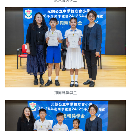
鄧同輝獎學金