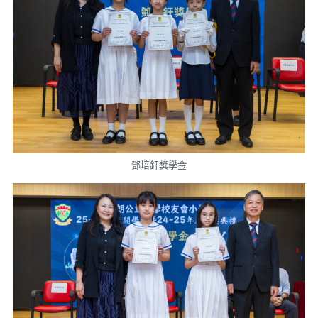
鄧培釬獎學金