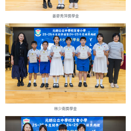
姜麥秀萍獎學金
林少南獎學金