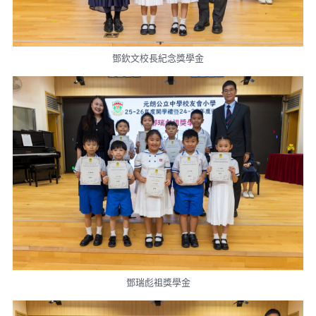
鄧欽文校長紀念獎學金
鄧瑞彪祖獎學金