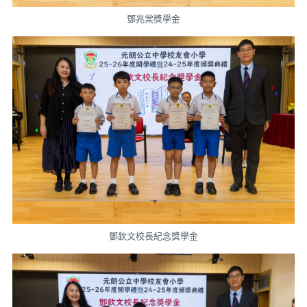
鄧兆棠獎學金
鄧欽文校長紀念獎學金