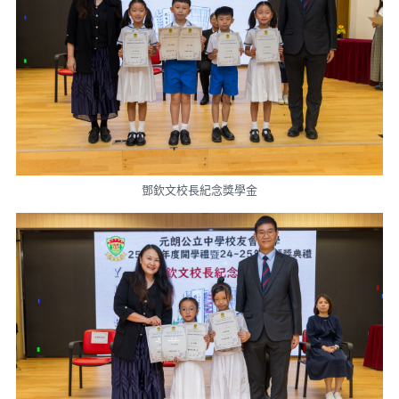
鄧欽文校長紀念獎學金