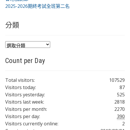
2025-2026期終考試全班第二名
分類
分
類
Count per Day
Total visitors:
107529
Visitors today:
87
Visitors yesterday:
525
Visitors last week:
2818
Visitors per month:
2270
Visitors per day:
390
Visitors currently online:
2